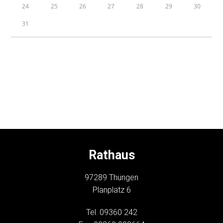
24
25
26
27
28
29
30
31
Rathaus
97289 Thüngen
Planplatz 6
Tel. 09360 242