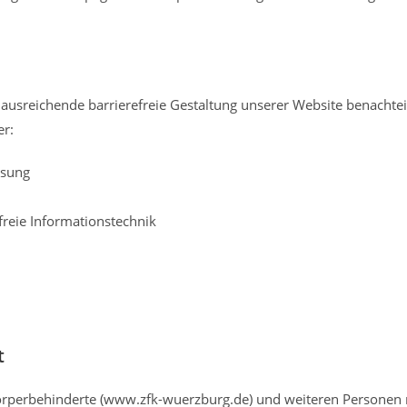
ht ausreichende barrierefreie Gestaltung unserer Website benachtei
er:
ssung
reie Informationstechnik
t
örperbehinderte (www.zfk-wuerzburg.de) und weiteren Personen 