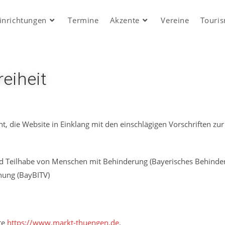
inrichtungen
Termine
Akzente
Vereine
Touri
reiheit
 die Website in Einklang mit den einschlägigen Vorschriften zur B
 und Teilhabe von Menschen mit Behinderung (Bayerisches Behinde
nung (BayBITV)
ite
https://www.markt-thuengen.de
.