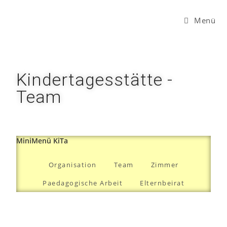
Menü
Kindertagesstätte -
Team
MiniMenü KiTa
Organisation
Team
Zimmer
Paedagogische Arbeit
Elternbeirat