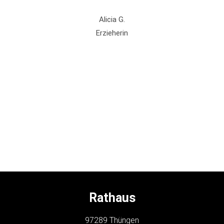
Alicia G.
Erzieherin
Rathaus
97289 Thüngen